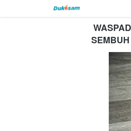
WASPAD
SEMBUH B