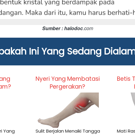
Sumber : halodoc
.com
pakah Ini Yang Sedang Dialam
Yang
Nyeri Yang Membatasi
Betis 
jam?
Pergerakan?
i Yang 
Sulit Berjalan Menaiki Tangga 
Mati Ra