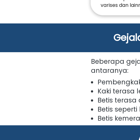
varises dan lain
Gejal
Beberapa geja
antaranya:
Pembengka
Kaki terasa 
Betis terasa 
Betis seper
Betis kemer