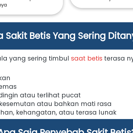
nya
a Sakit Betis Yang Sering Dita
la yang sering timbul 
saat betis
 terasa nye
kan
lemas
dingin atau terlihat pucat
ti kesemutan atau bahkan mati rasa
ahan, kehangatan, atau terasa lunak
Apa Saja Penyebab Sakit Betis