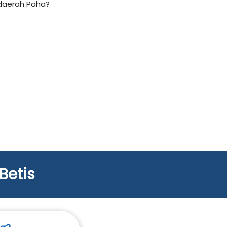
daerah Paha?
Betis