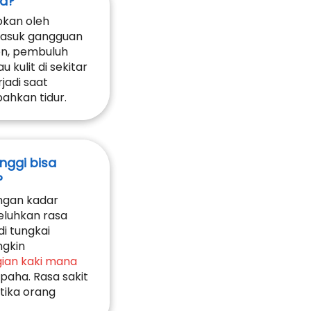
pa?
bkan oleh 
asuk gangguan 
on, pembuluh 
u kulit di sekitar 
rjadi saat 
bahkan tidur.
nggi bisa
?
gan kadar 
eluhkan rasa 
 tungkai 
gkin 
gian kaki mana 
u paha
. Rasa sakit 
ika orang 