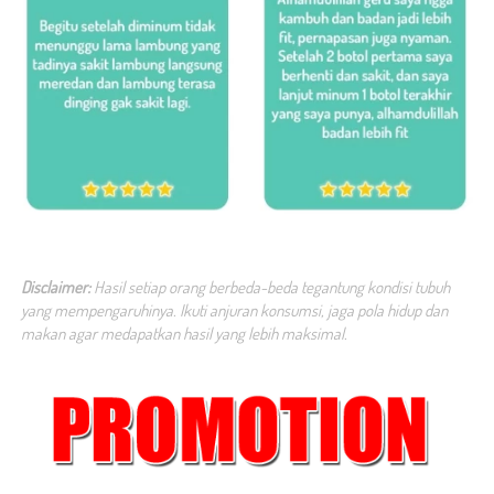
Disclaimer:
 Hasil setiap orang berbeda-beda tegantung kondisi tubuh 
yang mempengaruhinya. Ikuti anjuran konsumsi, jaga pola hidup dan 
makan agar medapatkan hasil yang lebih maksimal.